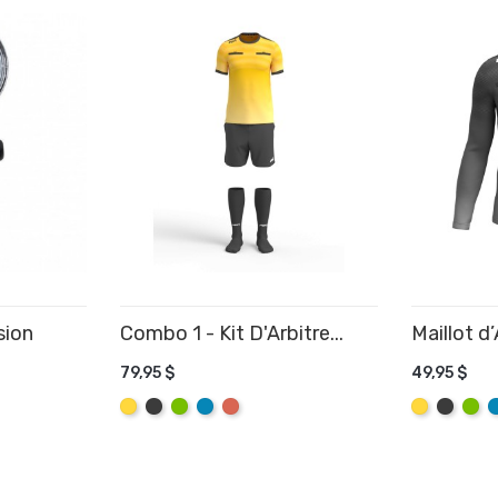
sion
Combo 1 - Kit D'Arbitre...
Maillot d’A
R
79,95 $
49,95 $
AJOUTER AU PANIER
AJOUTE
Jaune
Graphite
Lime
Aqua
Rose
Jaune
Graphit
Lime
A
Corail