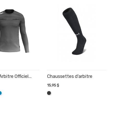
rbitre Officiel...
Chaussettes d'arbitre
15,95 $
R AU PANIER
AJOUTER AU PANIER
e
qua
Graphite