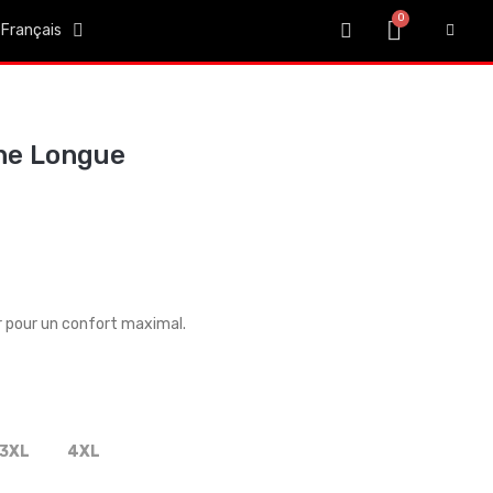
Français
che Longue
er pour un confort maximal.
3XL
4XL