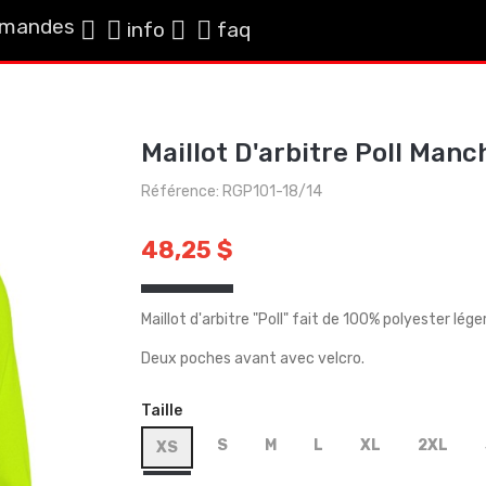
mandes
info
faq
Maillot D'arbitre Poll Man
Référence: RGP101-18/14
48,25 $
Maillot d'arbitre "Poll" fait de 100% polyester lég
Deux poches avant avec velcro.
Taille
S
M
L
XL
2XL
XS