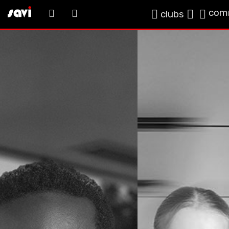
com
clubs