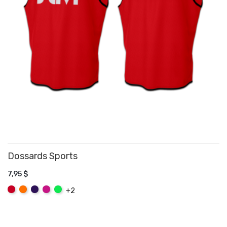
Dossards Sports
7,95 $
AJOUTER AU PANIER
Rouge
Orange
Mauve
Rose
Vert
+2
Fuchsia
Fluo