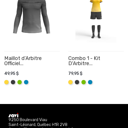
Maillot d’Arbitre
Combo 1 - Kit
Officiel...
D'Arbitre...
AJOUTER AU PANIER
AJOUTER AU PANIER
49,95 $
79,95 $
Jaune
Graphite
Lime
Aqua
Jaune
Graphite
Lime
Aqua
9250 Boulevard Viau
Saint-Léonard, Québec H1R 2V8