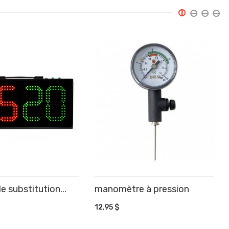
e substitution...
manomètre à pression
R AU PANIER
AJOUTER AU PANIER
12,95 $