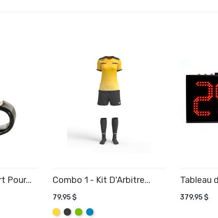
t Pour...
Combo 1 - Kit D'Arbitre...
Tableau d
R
AJOUTE
79,95 $
379,95 $
AJOUTER AU PANIER
Jaune
Graphite
Lime
Aqua