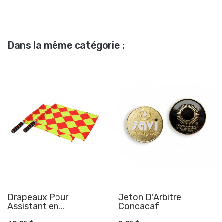
Dans la même catégorie :
Drapeaux Pour
Jeton D'Arbitre
Assistant en...
AJOUTER AU PANIER
Concacaf
AJOUTER AU PANIER