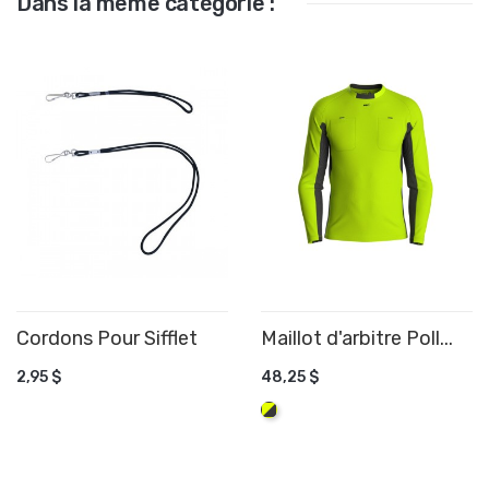
Dans la même catégorie :
Cordons Pour Sifflet
AJOUTER AU PANIER
Maillot d'arbitre Poll...
AJOUTER AU PANIER
2,95 $
48,25 $
Fluo/Graphite