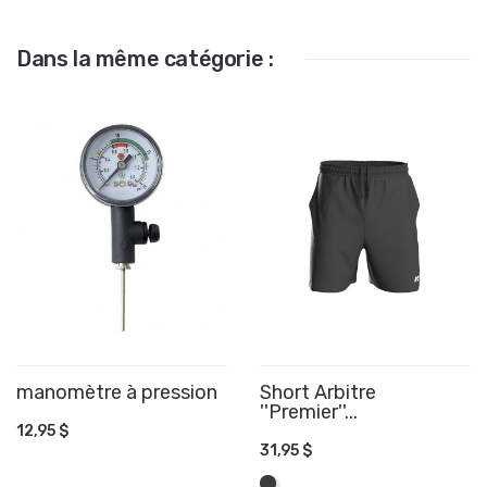
Dans la même catégorie :
manomètre à pression
AJOUTER AU PANIER
Short Arbitre
''Premier''...
12,95 $
AJOUTER AU PANIER
31,95 $
Graphite