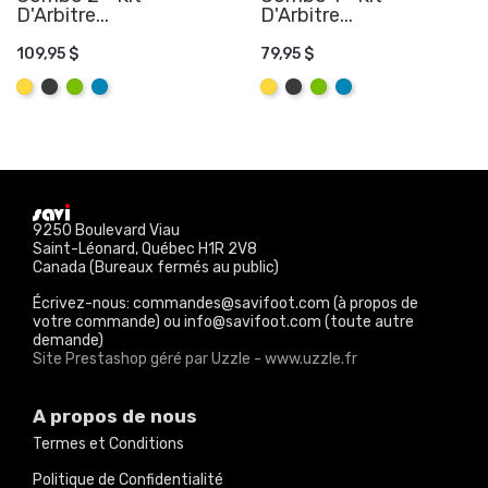
D'Arbitre...
D'Arbitre...
AJOUTER AU PANIER
AJOUTER AU PANIER
109,95 $
79,95 $
Jaune
Graphite
Lime
Aqua
Jaune
Graphite
Lime
Aqua
9250 Boulevard Viau
Saint-Léonard, Québec H1R 2V8
Canada (Bureaux fermés au public)
Écrivez-nous: commandes@savifoot.com (à propos de
votre commande) ou info@savifoot.com (toute autre
demande)
Site Prestashop géré par Uzzle - www.uzzle.fr
A propos de nous
Termes et Conditions
Politique de Confidentialité