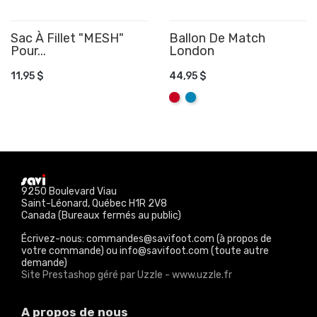
Sac À Fillet "MESH"
Ballon De Match
Pour...
AJOUTER AU PANIER
London
AJOUTER AU PANIER
11,95 $
44,95 $
Rouge
Aqua
9250 Boulevard Viau
Saint-Léonard, Québec H1R 2V8
Canada (Bureaux fermés au public)
Écrivez-nous: commandes@savifoot.com (à propos de
votre commande) ou info@savifoot.com (toute autre
demande)
Site Prestashop géré par Uzzle - www.uzzle.fr
A propos de nous