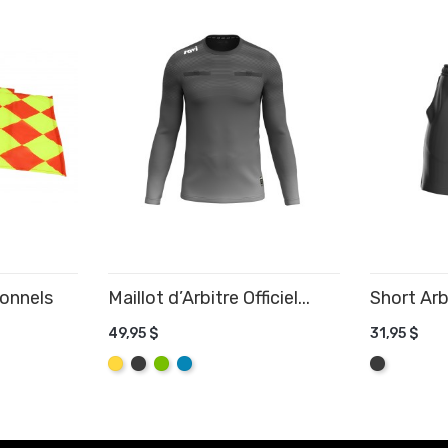
onnels
Maillot d’Arbitre Officiel...
Short Arbi
49,95 $
31,95 $
R
AJOUTER AU PANIER
AJOUTE
Jaune
Graphite
Lime
Aqua
Graphite