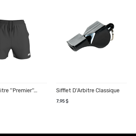
tre ''Premier''...
Sifflet D'Arbitre Classique
AJOUTER AU PANIER
7,95 $
R AU PANIER