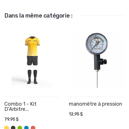
Dans la même catégorie :
Combo 1 - Kit
manomètre à pression
AJOUTER AU PANIER
D'Arbitre...
12,95 $
AJOUTER AU PANIER
79,95 $
Jaune
Graphite
Lime
Aqua
Rose