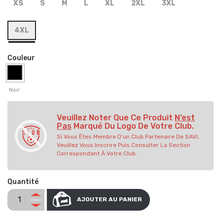
XS
S
M
L
XL
2XL
3XL
4XL
Couleur
Noir
Veuillez Noter Que Ce Produit
N’est
Pas
Marqué Du Logo De Votre Club.
Si Vous Êtes Membre D’un Club Partenaire De SAVI,
Veuillez Vous Inscrire Puis Consulter La Section
Correspondant À Votre Club.
Quantité
AJOUTER AU PANIER