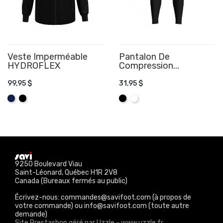
Veste Imperméable
Pantalon De
HYDROFLEX
Compression...
AJOUTER AU PANIER
AJOUTER AU PANIER
99,95 $
31,95 $
Marine
Noir
Noir
Blanc
9250 Boulevard Viau
Saint-Léonard, Québec H1R 2V8
Canada (Bureaux fermés au public)
Écrivez-nous: commandes@savifoot.com (à propos de
votre commande) ou info@savifoot.com (toute autre
demande)
Site Prestashop géré par Uzzle - www.uzzle.fr