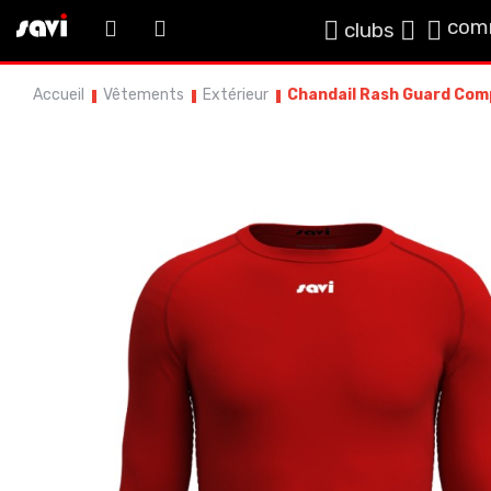
com
clubs
Accueil
Vêtements
Extérieur
Chandail Rash Guard Com