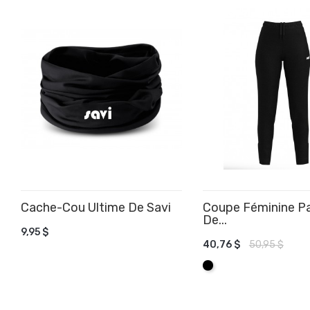
Cache-Cou Ultime De Savi
Coupe Féminine P
De...
AJOUTER AU PANIER
9,95 $
40,76 $
50,95 $
AJOUTER AU PANIE
Noir