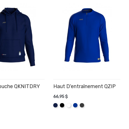
apuche QKNITDRY
Haut D'entraînement QZIP
66,95 $
R AU PANIER
AJOUTER AU PANIER
Marine
Noir
Blanc
Bleu
Graphite
Royal