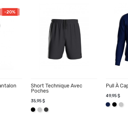
-20%
antalon
Short Technique Avec
Pull À C
Poches
49,95 $
35,95 $
AJOUTE
Marine
Noir
Gris
R
AJOUTER AU PANIER
Noir
Gris
Graphite