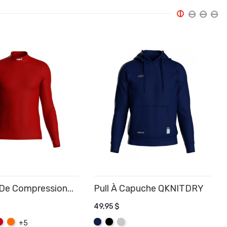
De Compression...
Pull À Capuche QKNITDRY
49,95 $
R AU PANIER
AJOUTER AU PANIER
c
ouge
Orange
Marine
Noir
Gris
+5