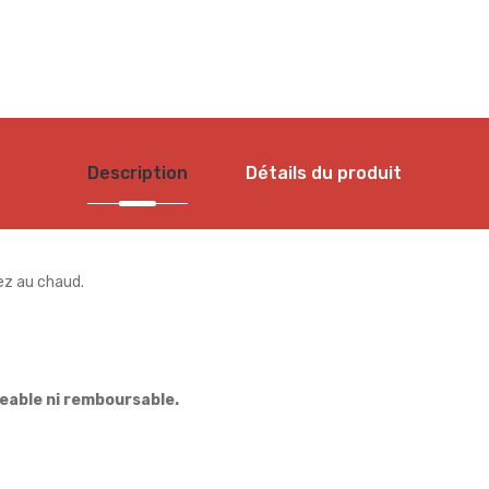
Description
Détails du produit
nez au chaud.
eable ni remboursable.