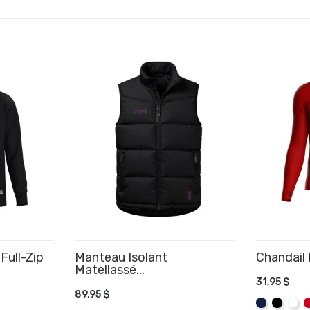
Full-Zip
Manteau Isolant
Chandail 
Matellassé...
31,95 $
89,95 $
R
AJOUTE
Marine
Noir
Blan
R
AJOUTER AU PANIER