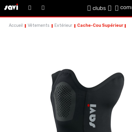
com
clubs
Accueil
Vêtements
Extérieur
Cache-Cou Supérieur