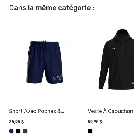
Dans la même catégorie :
Short Avec Poches &...
Veste À Capuchon 
35,95 $
59,95 $
AJOUTER AU PANIER
AJOUTER AU PANIE
Marine
Noir
Graphite
Noir