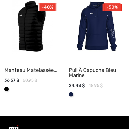
-40%
-50%
Manteau Matelassée...
Pull À Capuche Bleu
Marine
AJOUTER AU PANIER
36,57 $
60,95 $
AJOUTER AU PANIER
24,48 $
48,95 $
Noir
Marine