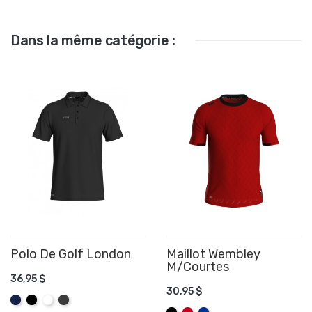
Dans la même catégorie :
Polo De Golf London
Maillot Wembley
M/Courtes
AJOUTER AU PANIER
36,95 $
AJOUTER AU PANIER
30,95 $
Marine
Noir
Blanc
Graphite