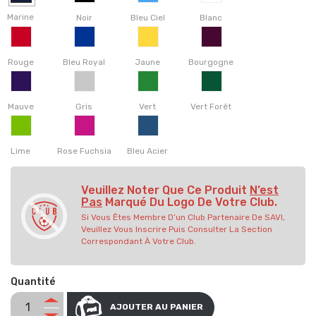
Marine
Noir
Bleu Ciel
Blanc
Rouge
Bleu Royal
Jaune
Bourgogne
Mauve
Gris
Vert
Vert Forêt
Lime
Rose Fuchsia
Bleu Acier
Veuillez Noter Que Ce Produit
N’est
Pas
Marqué Du Logo De Votre Club.
Si Vous Êtes Membre D’un Club Partenaire De SAVI,
Veuillez Vous Inscrire Puis Consulter La Section
Correspondant À Votre Club.
Quantité
AJOUTER AU PANIER